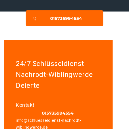
24/7 Schlüsseldienst
Nachrodt-Wiblingwerde
Deierte
Kontakt
info@schluesseldienst-nachrodt-
wiblingwerde.de